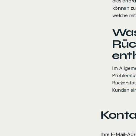
dies erfor
können zu
welche mi
Was 
Rüc
ent
Im Allgeme
Problemfäll
Rückerstat
Kunden ein
Konta
Ihre E-Mail-Ad