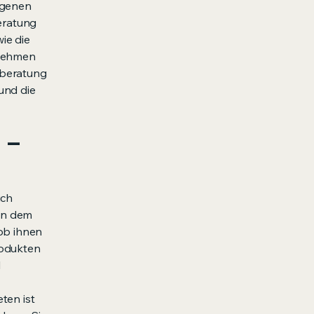
igenen
beratung
ie die
rnehmen
sberatung
und die
 –
ich
en dem
ob ihnen
rodukten
l
ten ist