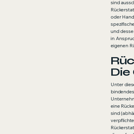
sind aussc
Rückerstat
oder Handl
spezifisch
und dessen
in Anspruc
eigenen Rü
Rüc
Die
Unter dies
bindendes
Unternehm
eine Rücke
sind (abhä
verpflichte
Rückerstat