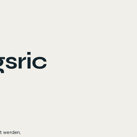
sric
lt werden,