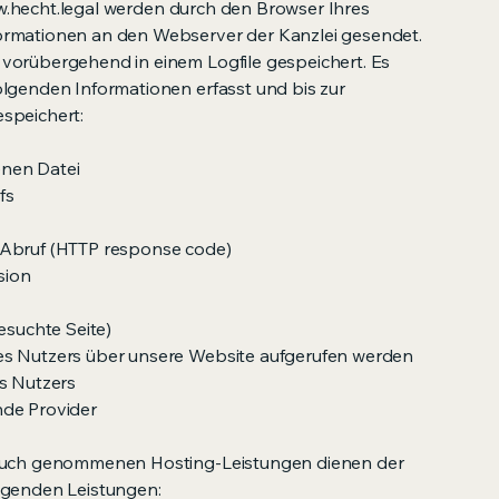
.hecht.legal
werden durch den Browser Ihres
ormationen an den Webserver der Kanzlei gesendet.
vorübergehend in einem Logfile gespeichert. Es
olgenden Informationen erfasst und bis zur
speichert:
nen Datei
fs
 Abruf (HTTP response code)
sion
esuchte Seite)
es Nutzers über unsere Website aufgerufen werden
es Nutzers
nde Provider
pruch genommenen Hosting-Leistungen dienen der
lgenden Leistungen: