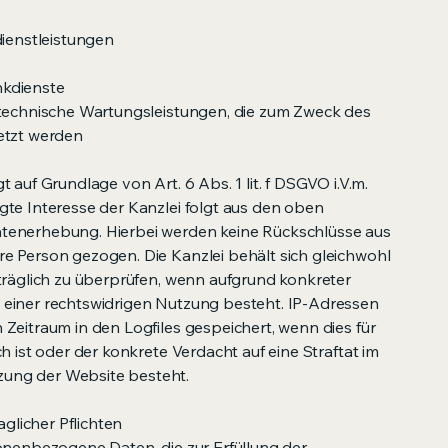
dienstleistungen
kdienste
 technische Wartungsleistungen, die zum Zweck des
etzt werden
 auf Grundlage von Art. 6 Abs. 1 lit. f DSGVO i.V.m.
gte Interesse der Kanzlei folgt aus den oben
tenerhebung. Hierbei werden keine Rückschlüsse aus
e Person gezogen. Die Kanzlei behält sich gleichwohl
träglich zu überprüfen, wenn aufgrund konkreter
einer rechtswidrigen Nutzung besteht. IP-Adressen
Zeitraum in den Logfiles gespeichert, wenn dies für
h ist oder der konkrete Verdacht auf eine Straftat im
ung der Website besteht.
aglicher Pflichten
onenbezogene Daten, die zur Erfüllung der